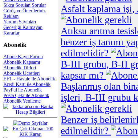
Sıkça Sorulan Sorular
Asfalt kaplama işi
Görüş ve Önerileriniz
Reklam
Yardım Sayfaları
Geçerliği Kalmayan
Atıksu arıtma tesisl
Kararlar
benzer iş tanımı ya
Abonelik
edilmelidir?
Abone Kayıt Formu
B-III grubu, B-II g
Abonelik Kapsamı
Abonelik Türleri
kapsar mı?
Abonelik Ücretleri
EFT - Havale ile Abonelik
Başlanmış olan bin
Kredi Kartı ile Abonelik
PayPal ile Abonelik
işleri, B-III grubu
Posta Çeki ile Abonelik
Abonelik Yenileme
Benzer iş belirleni
edilmelidir?