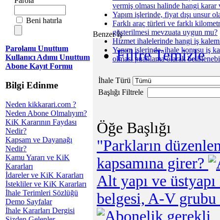
Parola
vermiş olması halinde hangi karar v
Yapım işlerinde, fiyat dışı unsur ol
Beni hatırla
Farklı araç türleri ve farklı kilomet
gösterilmesi mevzuata uygun mu?
Benzer İş
Hizmet ihalelerinde hangi iş kalem
Parolamı Unuttum
Yapım işlerinde, ihale konusu iş kap
Filtre Temizle
Kullanıcı Adımı Unuttum
olması puanlama olarak belirlenebi
Abone Kayıt Formu
İhale Türü
Bilgi Edinme
Başlığı Filtrele
Neden kikkarari.com ?
Neden Abone Olmalıyım?
KiK Kararının Faydası
Öğe Başlığı
Nedir?
Kapsam ve Dayanağı
"Parkların düzenlen
Nedir?
Kamu Yararı ve KiK
kapsamına girer?
Kararları
İdareler ve KiK Kararları
Alt yapı ve üstyapı
İstekliler ve KiK Kararları
İhale Terimleri Sözlüğü
belgesi, A-V grubu 
Demo Sayfalar
İhale Kararları Dergisi
Sizden Gelenler