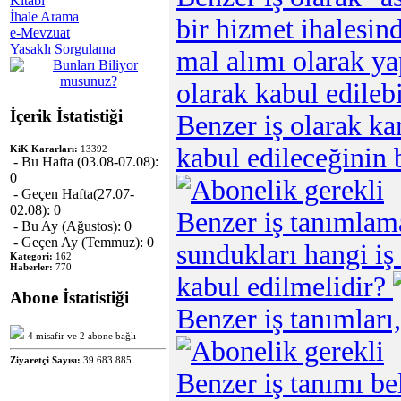
Kitabı
İhale Arama
bir hizmet ihalesind
e-Mevzuat
Yasaklı Sorgulama
mal alımı olarak ya
olarak kabul edileb
İçerik İstatistiği
Benzer iş olarak ka
kabul edileceğinin
KiK Kararları:
13392
- Bu Hafta (03.08-07.08):
0
- Geçen Hafta(27.07-
02.08): 0
Benzer iş tanımlamas
- Bu Ay (Ağustos): 0
- Geçen Ay (Temmuz): 0
sundukları hangi iş
Kategori:
162
Haberler:
770
kabul edilmelidir?
Abone İstatistiği
Benzer iş tanımları,
4 misafir ve 2 abone bağlı
Ziyaretçi Sayısı:
39.683.885
Benzer iş tanımı be