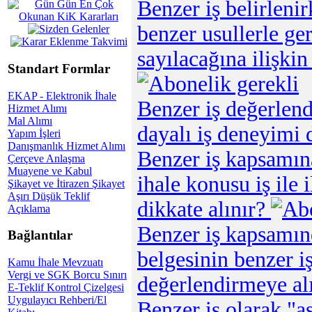
Benzer iş belirleni
benzer usullerle ger
sayılacağına ilişki
Standart Formlar
EKAP - Elektronik İhale
Benzer iş değerlend
Hizmet Alımı
Mal Alımı
dayalı iş deneyimi 
Yapım İşleri
Danışmanlık Hizmet Alımı
Benzer iş kapsamın
Çerçeve Anlaşma
Muayene ve Kabul
ihale konusu iş ile 
Şikayet ve İtirazen Şikayet
Aşırı Düşük Teklif
dikkate alınır?
Açıklama
Benzer iş kapsamı
Bağlantılar
belgesinin benzer 
Kamu İhale Mevzuatı
Vergi ve SGK Borcu Sınırı
değerlendirmeye al
E-Teklif Kontrol Çizelgesi
Uygulayıcı Rehberi/El
Benzer iş olarak "a