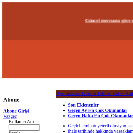
Güncel mevzuata göre geçerl
Ajanda
Karar Okuma Takvimi
Haber Bült
Abone
Son Eklenenler
Geçen Ay En Çok Okunanlar
Abone Girişi
Geçen Hafta En Çok Okunanla
Vazgeç
Kullanıcı Adı
Geçici teminatı yeterli olmayan ist
ihale tarihinde hakkında yasaaklam