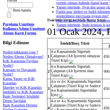
Parola
vermiş olması halinde hangi karar v
Yapım işlerinde, fiyat dışı unsur ol
Beni hatırla
Farklı araç türleri ve farklı kilomet
gösterilmesi mevzuata uygun mu?
İhalelerde Vergi ve SGK Borcu Sınırı
Hizmet ihalelerinde hangi iş kalem
Parolamı Unuttum
Yapım işlerinde, ihale konusu iş kap
01 Ocak 2024, P
Kullanıcı Adımı Unuttum
olması puanlama olarak belirlenebi
Abone Kayıt Formu
Bilgi Edinme
İstekli/Borç Türü
4-a Kapsamında Sigortalı
Neden kikkarari.com ?
Çalıştıran (Alt İşvereni olmayan
1
450
Neden Abone Olmalıyım?
Tüzel Kişi)
KiK Kararının Faydası
Nedir?
4-a Kapsamında Sigortalı
Kapsam ve Dayanağı
Çalıştıran (Alt İşvereni olan
2
900
Nedir?
Tüzel Kişi)
Kamu Yararı ve KiK
4-a ve 4-c Kapsamında Sigortalı
Kararları
Çalıştıran (Tüzel Kişi ve Sadece
İdareler ve KiK Kararları
3
450
4-a Kapsamındaki Sigortalılar
İstekliler ve KiK Kararları
İçin)
İhale Terimleri Sözlüğü
Demo Sayfalar
4-a ve 4-c Kapsamında Sigortalı
İhale Kararları Dergisi
Çalıştıran (Tüzel Kişi ve Sadece
4
450
Sizden Gelenler
4-c Kapsamındaki Sigortalılar