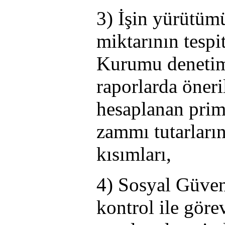
3) İşin yürütümü
miktarının tesp
Kurumu denetim
raporlarda öneri
hesaplanan prim
zammı tutarları
kısımları,
4) Sosyal Güve
kontrol ile göre