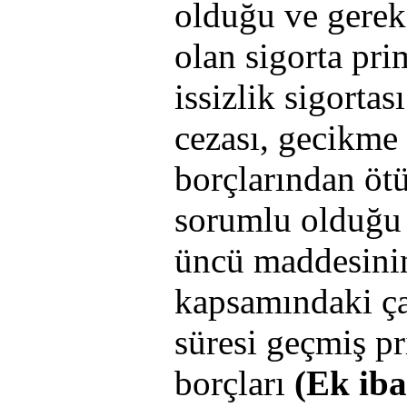
olduğu ve gerek
olan sigorta pri
issizlik sigortas
cezası, gecikme 
borçlarından ötü
sorumlu olduğu 
üncü maddesinin 
kapsamındaki ça
süresi geçmiş p
borçları
(Ek ib