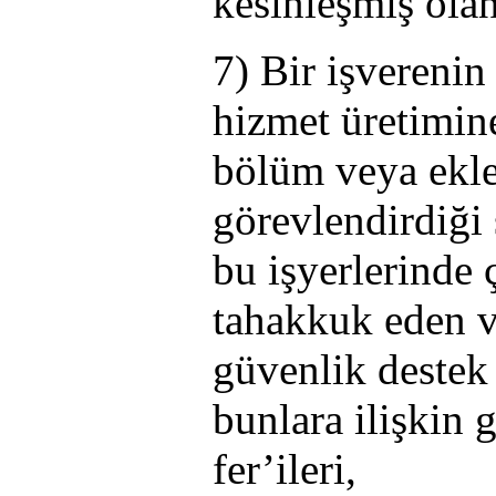
kesinleşmiş olan
7) Bir işverenin
hizmet üretimine 
bölüm veya eklen
görevlendirdiği s
bu işyerlerinde ç
tahakkuk eden v
güvenlik destek p
bunlara ilişkin 
fer’ileri,