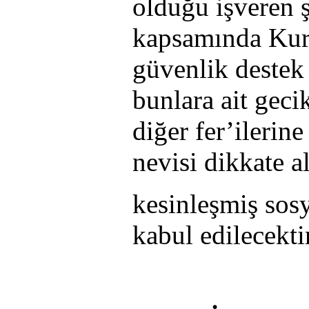
olduğu işveren 
kapsamında Kuru
güvenlik destek p
bunlara ait gec
diğer fer’ilerine
nevisi dikkate a
kesinleşmiş sos
kabul edilecektir