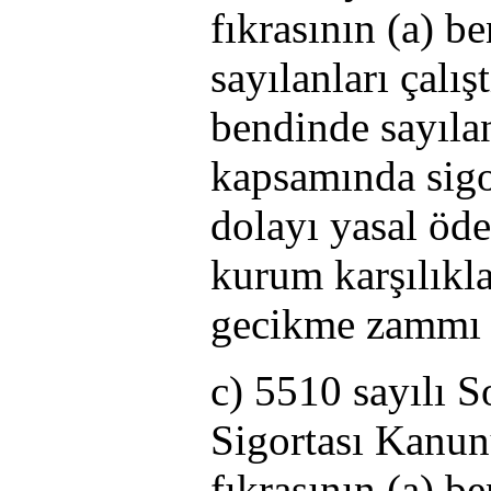
fıkrasının (a) b
sayılanları çalı
bendinde sayılan
kapsamında sigor
dolayı yasal öd
kurum karşılıkla
gecikme zammı ve
c) 5510 sayılı S
Sigortası Kanun
fıkrasının (a) b