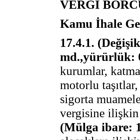
VERGİ BORC
Kamu İhale Gen
17.4.1. (Değişi
md.,yürürlük: 
kurumlar, katma 
motorlu taşıtlar
sigorta muamelel
vergisine ilişkin
(Mülga ibare: 