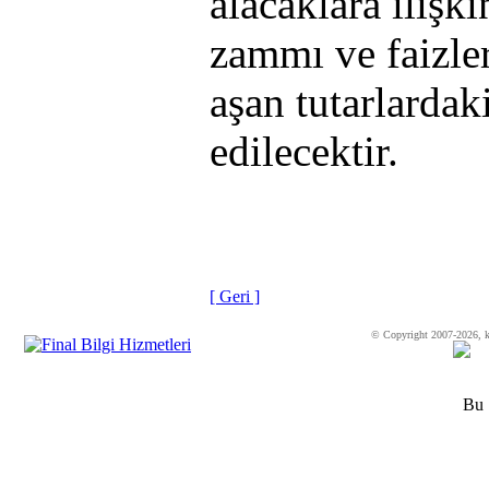
alacaklara ilişk
zammı ve faizle
aşan tutarlardak
edilecektir.
[ Geri ]
© Copyright 2007-2026, k
Bu 