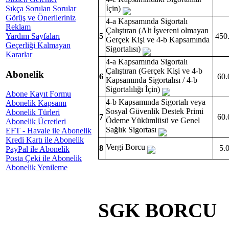
Sıkça Sorulan Sorular
İçin)
Görüş ve Önerileriniz
4-a Kapsamında Sigortalı
Reklam
Çalıştıran (Alt İşvereni olmayan
Yardım Sayfaları
5
450
Gerçek Kişi ve 4-b Kapsamında
Geçerliği Kalmayan
Sigortalısı)
Kararlar
4-a Kapsamında Sigortalı
Çalıştıran (Gerçek Kişi ve 4-b
Abonelik
6
60.
Kapsamında Sigortalısı / 4-b
Sigortalılığı İçin)
Abone Kayıt Formu
4-b Kapsamında Sigortalı veya
Abonelik Kapsamı
Sosyal Güvenlik Destek Primi
Abonelik Türleri
7
60.
Ödeme Yükümlüsü ve Genel
Abonelik Ücretleri
Sağlık Sigortası
EFT - Havale ile Abonelik
Kredi Kartı ile Abonelik
Vergi Borcu
8
5.
PayPal ile Abonelik
Posta Çeki ile Abonelik
Abonelik Yenileme
SGK BORCU