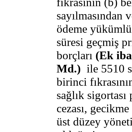
fıkrasının (b) b
sayılmasından v
ödeme yükümlü
süresi geçmiş pr
borçları
(Ek ib
Md.)
ile 5510 s
birinci fıkrasın
sağlık sigortası
cezası, gecikme 
üst düzey yöneti