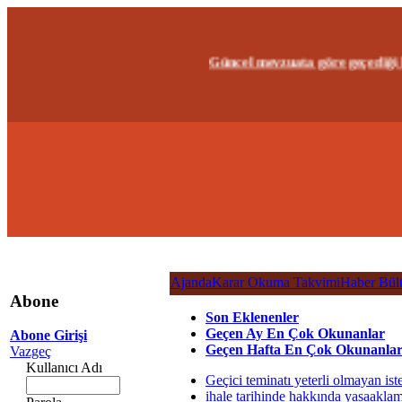
Güncel mevzuata göre geçerliği kalm
Ajanda
Karar Okuma Takvimi
Haber Bült
Abone
Son Eklenenler
Geçen Ay En Çok Okunanlar
Abone Girişi
Geçen Hafta En Çok Okunanla
Vazgeç
Kullanıcı Adı
Geçici teminatı yeterli olmayan ist
ihale tarihinde hakkında yasaaklam