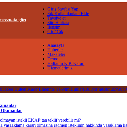
Giriş Sayfası Yap
Sık Kullanılanlara Ekle
Tavsiye et
vzuata göre geçerliği kalmayan KiK Kararları, sitemizden kaldırı
Site Haritası
İletişim
Gir / Çık
Anasayfa
Haberler
Makaleler
Demo
Haftanın KiK Kararı
Hizmetlerimiz
i
Haber Bülteni
Karar Eklenme Takvimi
Bunları Biliyor musunuz?
Gün 
kunanlar
 Okunanlar
 olmayan istekli EKAP’tan teklif verebilir mi?
da yasaaklama kararı olmasına rağmen isteklinin hakkında yasaklama kar