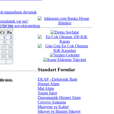
espit tutanağının dayanak
zorunluluk var mı?
bir işte gerçekleştirilmiş
6
Ct
Pa
1
2
8
9
15
16
22
23
29
30
Standart Formlar
EKAP - Elektronik İhale
irsiniz.
Hizmet Alımı
Mal Alımı
Yapım İşleri
Danışmanlık Hizmet Alımı
Çerçeve Anlaşma
Muayene ve Kabul
Şikayet ve İtirazen Şikayet