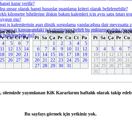
angi karar verilir?
dışı unsur olarak hangi hususlar puanlama kriteri olarak belirlenebilir?
arklı kilometre bilgilerine ilişkin bakım kalemleri için aynı satış tutarı t
a uygun mu?
ngi iş kalemlerinin aşırı düşük sorgulama yapılacağına dair mevzuatta 
konusu iş kapsamındaki iş kalemlerinin belirli bir miktarının daha önceki 
an 2026
Temmuz 2026
Ağustos 202
 belirlenebilir mi?
Pe
Cu
Ct
Pa
Pt
Sa
Ça
Pe
Cu
Ct
Pa
Pt
Sa
Ça
Pe
Cu
4
5
6
7
1
2
3
4
5
11
12
13
14
6
7
8
9
10
11
12
3
4
5
6
7
18
19
20
21
13
14
15
16
17
18
19
10
11
12
13
14
25
26
27
28
20
21
22
23
24
25
26
17
18
19
20
21
27
28
29
30
31
24
25
26
27
28
31
, sitemizde yayımlanan KiK Kararlarını haftalık olarak takip edebil
Bu sayfayı görmek için yetkiniz yok.