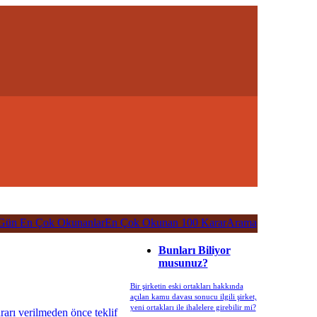
lmaktadır..
Gün En Çok Okunanlar
En Çok Okunan 100 Karar
Arama
Bunları Biliyor
musunuz?
Bir şirketin eski ortakları hakkında
açılan kamu davası sonucu ilgili şirket,
yeni ortakları ile ihalelere girebilir mi?
arı verilmeden önce teklif