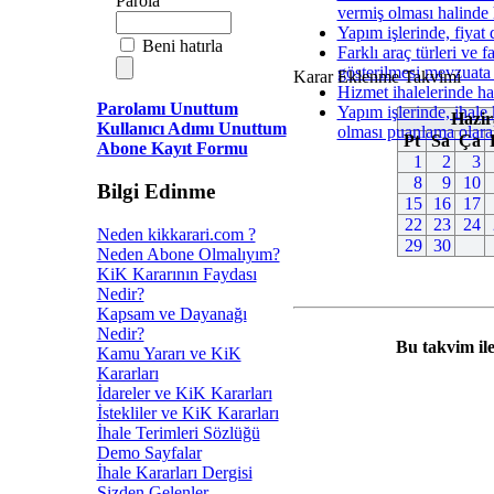
Parola
vermiş olması halinde h
Yapım işlerinde, fiyat 
Beni hatırla
Farklı araç türleri ve f
gösterilmesi mevzuat
Karar Eklenme Takvimi
Hizmet ihalelerinde ha
Parolamı Unuttum
Yapım işlerinde, ihale 
Hazir
Kullanıcı Adımı Unuttum
olması puanlama olarak
Pt
Sa
Ça
Abone Kayıt Formu
1
2
3
8
9
10
Bilgi Edinme
15
16
17
22
23
24
Neden kikkarari.com ?
29
30
Neden Abone Olmalıyım?
KiK Kararının Faydası
Nedir?
Kapsam ve Dayanağı
Nedir?
Bu takvim ile
Kamu Yararı ve KiK
Kararları
İdareler ve KiK Kararları
İstekliler ve KiK Kararları
İhale Terimleri Sözlüğü
Demo Sayfalar
İhale Kararları Dergisi
Sizden Gelenler