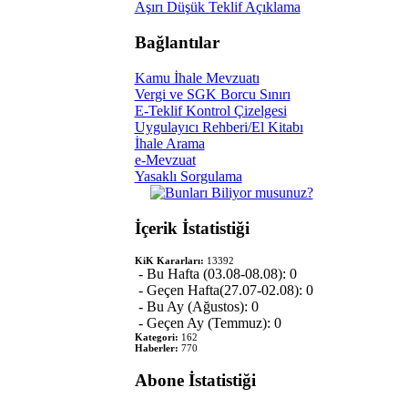
Aşırı Düşük Teklif Açıklama
Bağlantılar
Kamu İhale Mevzuatı
Vergi ve SGK Borcu Sınırı
E-Teklif Kontrol Çizelgesi
Uygulayıcı Rehberi/El Kitabı
İhale Arama
e-Mevzuat
Yasaklı Sorgulama
İçerik İstatistiği
KiK Kararları:
13392
- Bu Hafta (03.08-08.08): 0
- Geçen Hafta(27.07-02.08): 0
- Bu Ay (Ağustos): 0
- Geçen Ay (Temmuz): 0
Kategori:
162
Haberler:
770
Abone İstatistiği