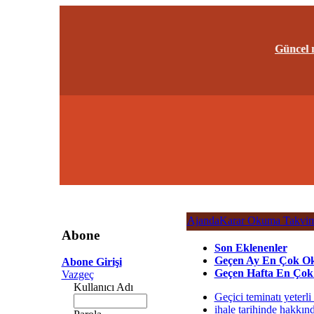
Güncel me
Ajanda
Karar Okuma Takvim
Abone
Son Eklenenler
Geçen Ay En Çok O
Abone Girişi
Geçen Hafta En Çok
Vazgeç
Kullanıcı Adı
Geçici teminatı yeterli
ihale tarihinde hakkın