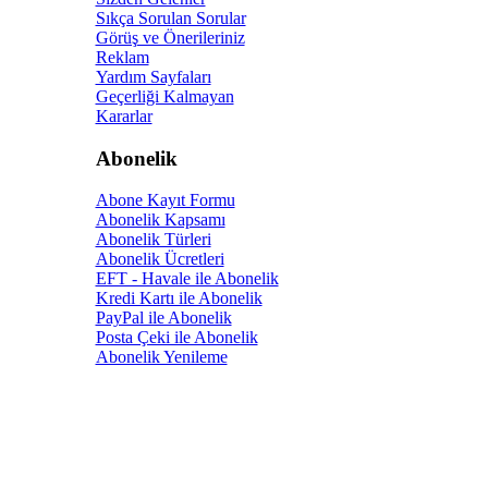
Sıkça Sorulan Sorular
Görüş ve Önerileriniz
Reklam
Yardım Sayfaları
Geçerliği Kalmayan
Kararlar
Abonelik
Abone Kayıt Formu
Abonelik Kapsamı
Abonelik Türleri
Abonelik Ücretleri
EFT - Havale ile Abonelik
Kredi Kartı ile Abonelik
PayPal ile Abonelik
Posta Çeki ile Abonelik
Abonelik Yenileme