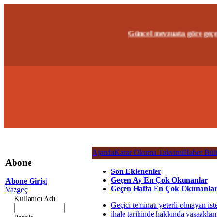
Güncel mevzuata göre geçerliğ
Ajanda
Karar Okuma Takvimi
Haber Bült
Abone
Son Eklenenler
Geçen Ay En Çok Okunanlar
Abone Girişi
Geçen Hafta En Çok Okunanla
Vazgeç
Kullanıcı Adı
Geçici teminatı yeterli olmayan ist
ihale tarihinde hakkında yasaaklam