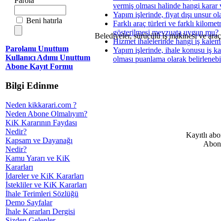
Parola
vermiş olması halinde hangi karar v
Yapım işlerinde, fiyat dışı unsur ol
Beni hatırla
Farklı araç türleri ve farklı kilomet
gösterilmesi mevzuata uygun mu?
Belediyeler, sürücülü iş makinesi ve araç
Hizmet ihalelerinde hangi iş kalem
Parolamı Unuttum
Yapım işlerinde, ihale konusu iş kap
Kullanıcı Adımı Unuttum
olması puanlama olarak belirlenebi
Abone Kayıt Formu
Bilgi Edinme
Neden kikkarari.com ?
Neden Abone Olmalıyım?
KiK Kararının Faydası
Nedir?
Kayıtlı abo
Kapsam ve Dayanağı
Abone
Nedir?
Kamu Yararı ve KiK
Kararları
İdareler ve KiK Kararları
İstekliler ve KiK Kararları
İhale Terimleri Sözlüğü
Demo Sayfalar
İhale Kararları Dergisi
Sizden Gelenler